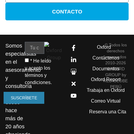
CONTACTO
© Todos los
Somos
Oxford
derechos
especialistas
reservados
Contáctenos
* He leído
en el
2010-2026
y acepto los
Documentos
OXFORD
asesoramiento
GROUP by
términos y
y
Oxford Report
RED GLOBE
condiciones.
consultoría
PERÚ
Trabaja en Oxford
empresarial
SUSCRÍBETE
Correo Virtual
desde
hace
Reserva una Cita
más de
20 años