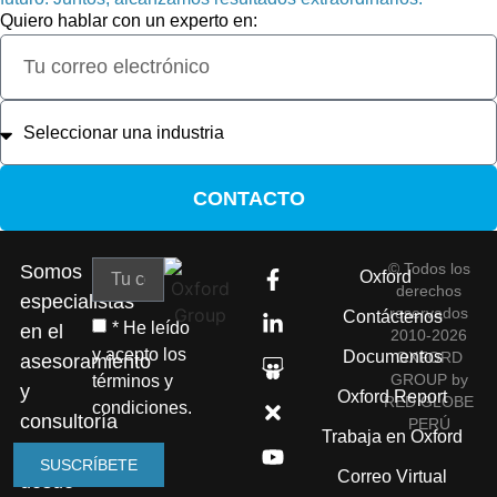
Quiero hablar con un experto en:
CONTACTO
© Todos los
Somos
Oxford
derechos
especialistas
reservados
Contáctenos
* He leído
en el
2010-2026
y acepto los
Documentos
OXFORD
asesoramiento
GROUP by
términos y
y
Oxford Report
RED GLOBE
condiciones.
consultoría
PERÚ
Trabaja en Oxford
empresarial
SUSCRÍBETE
Correo Virtual
desde