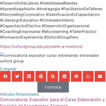
#DesarrolloDeLideres #HabilidadesBlandas
#AprendizajeAdulto #Andragogia #FacilitacionDeTalleres
#StorytellingCorporativo #GamificacionEnCapacitacion
#LiderazgoEducativo #EntrenadorInterno
#CapacitaciónEfectiva #DesarrolloOrganizacional
#CoachingEmpresarial #Microlearning #TallerPráctico
#FormacionExperiencial #OxfordGroupPeru
https://oxfordgroup.edu.pe/unete-a-nosotros/
Compartir
Contratar
Artículos Relacionados
Convocatoria: Expositor para el Curso Elaboración y
Revisión de Expedientes Técnicos