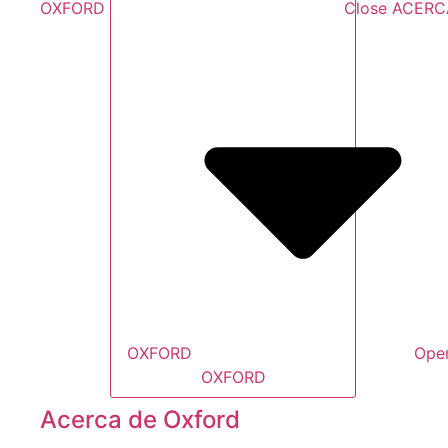
OXFORD
Close ACERC
OXFORD
Ope
OXFORD
Acerca de Oxford