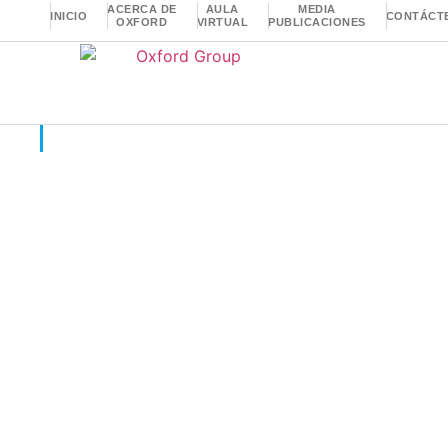
ACERCA DE
AULA
MEDIA
INICIO
CONTÁCT
OXFORD
VIRTUAL
PUBLICACIONES
Insights
Protege tu Innovación
Competitiva