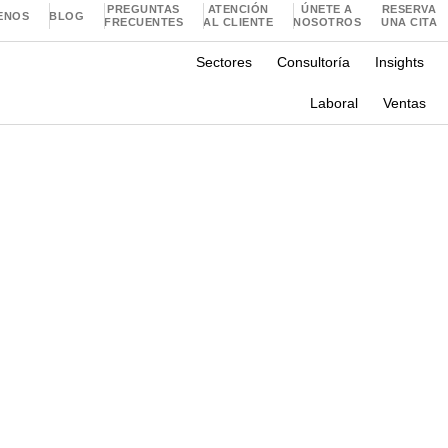
PREGUNTAS
ATENCIÓN
ÚNETE A
RESERVA
ENOS
BLOG
FRECUENTES
AL CLIENTE
NOSOTROS
UNA CITA
Sectores
Consultoría
Insights
Laboral
Ventas
: La Clave para Multipli