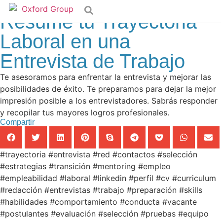
Asesoría
,
Consultoría
,
Insights
,
Laboral
,
Tesis
Resume tu Trayectoria
Laboral en una
Entrevista de Trabajo
Te asesoramos para enfrentar la entrevista y mejorar las
posibilidades de éxito. Te preparamos para dejar la mejor
impresión posible a los entrevistadores. Sabrás responder
y recopilar tus mayores logros profesionales.
Compartir
#trayectoria #entrevista #red #contactos #selección
#estrategias #transición #mentoring #empleo
#empleabilidad #laboral #linkedin #perfil #cv #curriculum
#redacción #entrevistas #trabajo #preparación #skills
#habilidades #comportamiento #conducta #vacante
#postulantes #evaluación #selección #pruebas #equipo