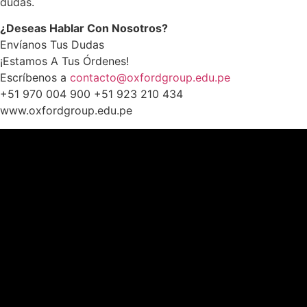
dudas.
¿Deseas Hablar Con Nosotros?
Envíanos Tus Dudas
¡Estamos A Tus Órdenes!
Escríbenos a
contacto@oxfordgroup.edu.pe
+51 970 004 900 +51 923 210 434
www.oxfordgroup.edu.pe