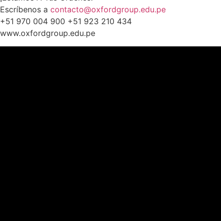
Escríbenos a
contacto@oxfordgroup.edu.pe
+51 970 004 900 +51 923 210 434
www.oxfordgroup.edu.pe