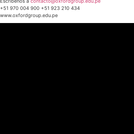
Escríbenos a
contacto@oxfordgroup.edu.pe
+51 970 004 900 +51 923 210 434
www.oxfordgroup.edu.pe