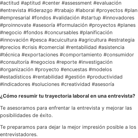
#actitud #aptitud #center #assessment #evaluación
#entrevista #liderazgo #trabajo #laboral #proyectos #plan
#empresarial #fondos #validación #startup #innovadores
#proinnovate #asesoría #formulación #proyectos #planes
#negocio #fondos #concursables #planificación
#innovación #pesca #acuicultura #agricultura #estrategia
#precios #crisis #comercial #rentabilidad #asistencia
#técnica #exportaciones #comportamiento #consumidor
#consultoría #negocios #reporte #investigación
#organización #proyecto #encuestas #modelos
#estadísticos #rentabilidad #gestión #productividad
#indicadores #soluciones #creatividad #asesoría
¿Cómo resumir tu trayectoria laboral en una entrevista?
Te asesoramos para enfrentar la entrevista y mejorar las
posibilidades de éxito.
Te preparamos para dejar la mejor impresión posible a los
entrevistadores.