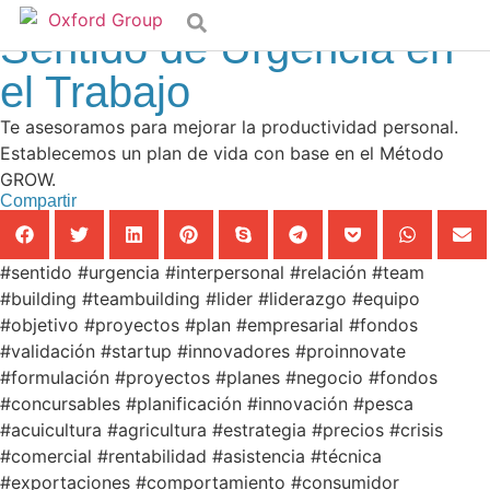
Asesoría
,
Consultoría
,
Insights
,
Laboral
Sentido de Urgencia en
el Trabajo
Te asesoramos para mejorar la productividad personal.
Establecemos un plan de vida con base en el Método
GROW.
Compartir
#sentido #urgencia #interpersonal #relación #team
#building #teambuilding #lider #liderazgo #equipo
#objetivo #proyectos #plan #empresarial #fondos
#validación #startup #innovadores #proinnovate
#formulación #proyectos #planes #negocio #fondos
#concursables #planificación #innovación #pesca
#acuicultura #agricultura #estrategia #precios #crisis
#comercial #rentabilidad #asistencia #técnica
#exportaciones #comportamiento #consumidor