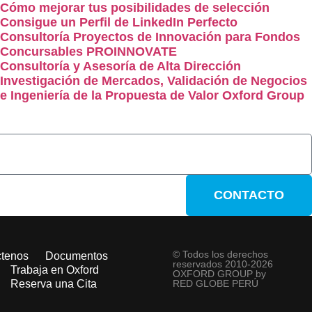
Cómo mejorar tus posibilidades de selección
Consigue un Perfil de LinkedIn Perfecto
Consultoría Proyectos de Innovación para Fondos
Concursables PROINNOVATE
Consultoría y Asesoría de Alta Dirección
Investigación de Mercados, Validación de Negocios
e Ingeniería de la Propuesta de Valor Oxford Group
CONTACTO
© Todos los derechos
ctenos
Documentos
reservados 2010-2026
Trabaja en Oxford
OXFORD GROUP by
Reserva una Cita
RED GLOBE PERÚ