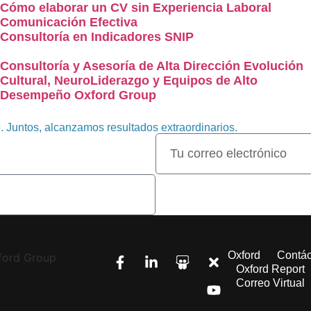
Cómo elaborar un CV sin Experiencia Laboral
Comunicación Efectiva
Consultoría en Indicadores SNIP
Consultoría y Asesoría de Alta Dirección Evolución
Cultural, NeuroLiderazgo y Equipos de Alto
Desempeño Oxford Group
o. Juntos, alcanzamos resultados extraordinarios.
Oxford
Contá
Oxford Report
Correo Virtual