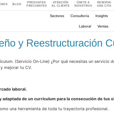
PREGUNTAS
ATENCIÓN
ÚNETE A
RESERVA
ENOS
BLOG
FRECUENTES
AL CLIENTE
NOSOTROS
UNA CITA
Sectores
Consultoría
Insights
Laboral
Ventas
seño y Reestructuración C
culum. (Servicio On-Line) ¿Por qué necesitas un servicio d
y mejorar tu CV.
cado laboral.
y adaptada de un currículum para la consecución de tus o
como una herramienta de toda tu trayectoria profesional.