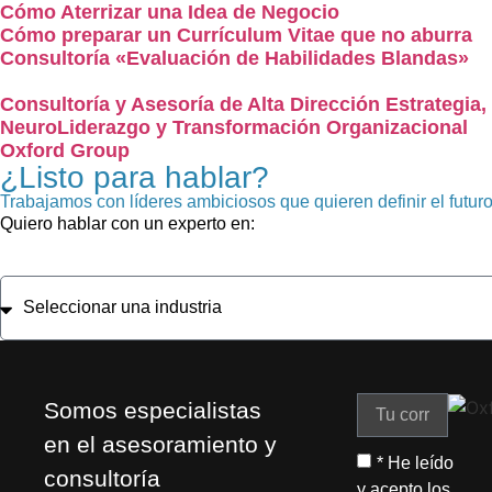
Cómo Aterrizar una Idea de Negocio
Cómo preparar un Currículum Vitae que no aburra
Consultoría «Evaluación de Habilidades Blandas»
Consultoría y Asesoría de Alta Dirección Estrategia,
NeuroLiderazgo y Transformación Organizacional
Oxford Group
¿Listo para hablar?
Trabajamos con líderes ambiciosos que quieren definir el futur
Quiero hablar con un experto en:
Somos especialistas
en el asesoramiento y
* He leído
consultoría
y acepto los