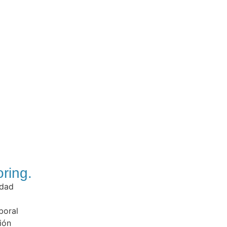
ring.
idad
boral
ión