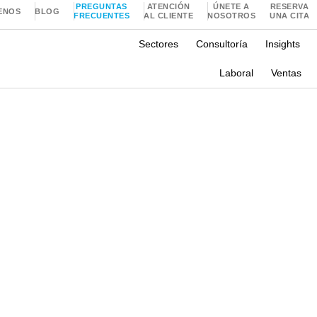
PREGUNTAS
ATENCIÓN
ÚNETE A
RESERVA
ENOS
BLOG
FRECUENTES
AL CLIENTE
NOSOTROS
UNA CITA
Sectores
Consultoría
Insights
Laboral
Ventas
sa con Oxford Group