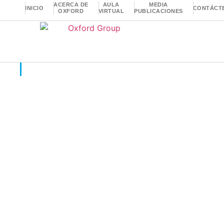
ACERCA DE
AULA
MEDIA
INICIO
CONTÁCT
OXFORD
VIRTUAL
PUBLICACIONES
Insights
Transforma tu Empre