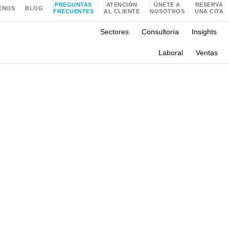
PREGUNTAS
ATENCIÓN
ÚNETE A
RESERVA
ENOS
BLOG
FRECUENTES
AL CLIENTE
NOSOTROS
UNA CITA
Sectores
Consultoría
Insights
Laboral
Ventas
sis
rgumento de forma corr