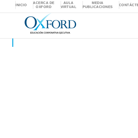
ACERCA DE
AULA
MEDIA
INICIO
CONTÁCT
OXFORD
VIRTUAL
PUBLICACIONES
Insights
,
Investigación Académica y Científica
,
Te
¿Cómo elaborar un a