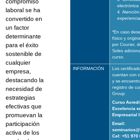
compromiso
electrónica 
laboral se ha
Atención
convertido en
experienci
un factor
*En caso desee
determinante
físico y origin
para el éxito
por Courier, 
Soles adiciona
sostenible de
curso.
cualquier
INFORMACIÓN
Los certificad
empresa,
cuentan con c
destacando la
y se encuentra
registro de c
necesidad de
Group.
estrategias
Curso Acredi
efectivas que
Excelencia 
promuevan la
Empresarial 
participación
Email:
seminarios@
activa de los
Cel: +51 970 