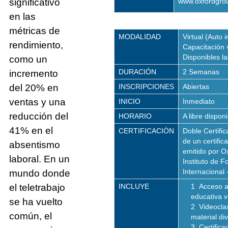
significativo
www.oxfordgro
en las
métricas de
MODALIDAD
Virtual (Auto i
rendimiento,
Capacitación v
Disponibles l
como un
DURACIÓN
2 Semanas
incremento
del 20% en
INSCRIPCIONES
Abiertas
ventas y una
INICIO
Inmediato
reducción del
HORARIO
A libre dispon
41% en el
CERTIFICACIÓN
Doble Certific
de un certific
absentismo
emitido por O
laboral. En un
Instituto de 
Internacional -
mundo donde
el teletrabajo
INCLUYE
Acceso a
educativa vi
se ha vuelto
Videocla
común, el
material di
Certifica