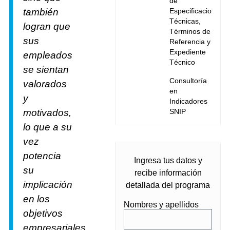
de
también
Especificaciones
Técnicas,
logran que
Términos de
sus
Referencia y
Expediente
empleados
Técnico
se sientan
Consultoría
valorados
en
y
Indicadores
motivados,
SNIP
lo que a su
vez
potencia
Ingresa tus datos y
su
recibe información
implicación
detallada del programa
en los
Nombres y apellidos
objetivos
empresariales.