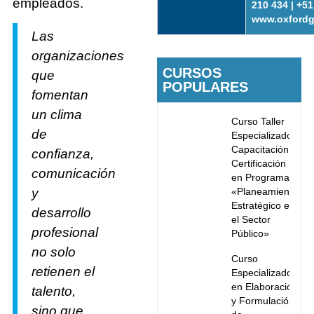
empleados.
210 434 | +5
www.oxfordg
Las
organizaciones
CURSOS
que
POPULARES
fomentan
un clima
Curso Taller
de
Especializado
Capacitación y
confianza,
Certificación
comunicación
en Programa
y
«Planeamiento
Estratégico en
desarrollo
el Sector
profesional
Público»
no solo
Curso
retienen el
Especializado
en Elaboración
talento,
y Formulación
sino que