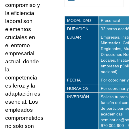
compromiso y
la eficiencia
laboral son
MODALIDAD
Presencial
elementos
DURACIÓN
32 horas acad
cruciales en
LUGAR
Empresas, inst
Ministerios, Go
el entorno
Regionales, Mu
empresarial
Direcciones Re
Locales, Institu
actual, donde
empresas públic
la
nacional)
competencia
FECHA
Por coordinar y/
es feroz y la
HORARIOS
Por coordinar y/
adaptación es
INVERSIÓN
Solicita tu pre
esencial. Los
función del co
de participante
empleados
académicas
comprometidos
seminarios@ox
no solo son
970 004 900 - 