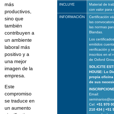
más
INCLUYE
Material de trab
con valor para 
productivos,
INFORMACIÓN
Certificación v
sino que
las convocator
también
las normas par
Blandas.
contribuyen a
Los certificados
un ambiente
emitidos cuent
laboral más
verificación y 
positivo y a
inscritos en el 
de Oxford Grou
una mejor
SOLICITE EST
imagen de la
HOUSE: Lo Di
empresa.
propia oficina
de sus necesi
Este
INSCRIPCIONE
compromiso
Email:
seminarios@ox
se traduce en
Cel:
+51 970 00
un aumento
210 434 | +51 