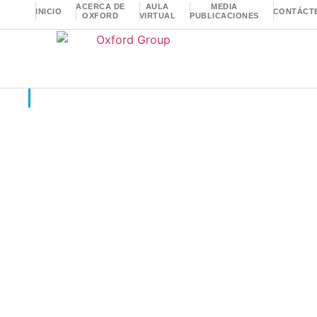
ACERCA DE
AULA
MEDIA
INICIO
CONTÁCT
OXFORD
VIRTUAL
PUBLICACIONES
Insights
,
Investigación Académica y Científica
Mejora de Procesos I
Soluciones