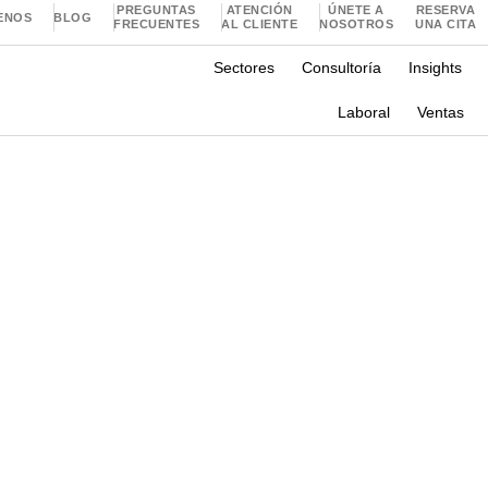
PREGUNTAS
ATENCIÓN
ÚNETE A
RESERVA
ENOS
BLOG
FRECUENTES
AL CLIENTE
NOSOTROS
UNA CITA
Sectores
Consultoría
Insights
Laboral
Ventas
nvestigaciones Aplicada