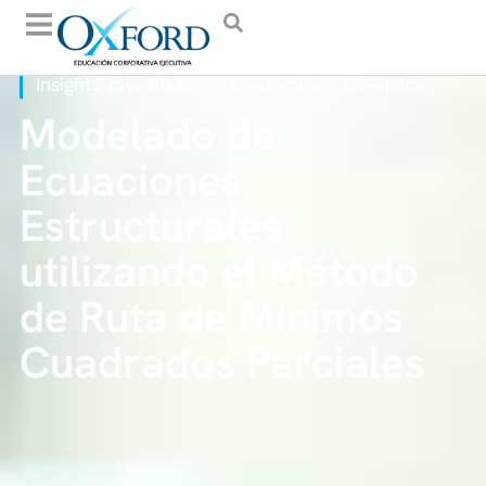
Insights
Investigación Académica y Científica
,
Modelado de
Ecuaciones
Estructurales
utilizando el Método
de Ruta de Mínimos
Cuadrados Parciales