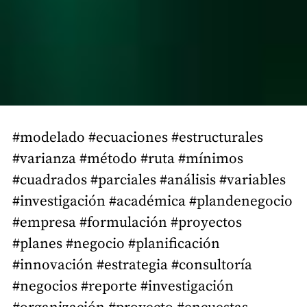
#modelado #ecuaciones #estructurales
#varianza #método #ruta #mínimos
#cuadrados #parciales #análisis #variables
#investigación #académica #plandenegocio
#empresa #formulación #proyectos
#planes #negocio #planificación
#innovación #estrategia #consultoría
#negocios #reporte #investigación