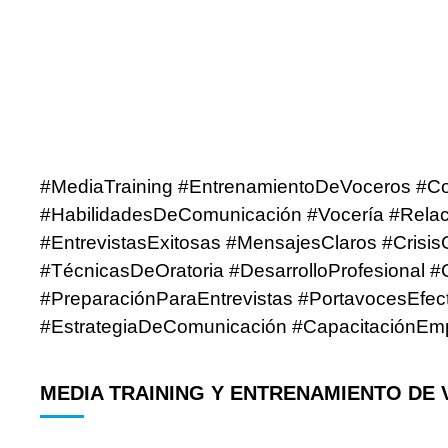
#MediaTraining #EntrenamientoDeVoceros #Co
#HabilidadesDeComunicación #Vocería #Rela
#EntrevistasExitosas #MensajesClaros #Cris
#TécnicasDeOratoria #DesarrolloProfesional
#PreparaciónParaEntrevistas #PortavocesEfe
#EstrategiaDeComunicación #CapacitaciónEmp
MEDIA TRAINING Y ENTRENAMIENTO DE