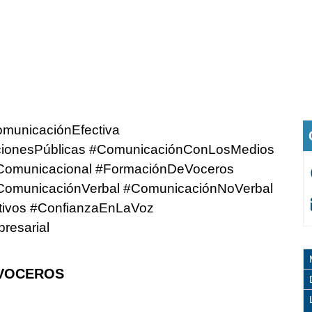
municaciónEfectiva
cionesPúblicas #ComunicaciónConLosMedios
isComunicacional #FormaciónDeVoceros
 #ComunicaciónVerbal #ComunicaciónNoVerbal
ctivos #ConfianzaEnLaVoz
resarial
 VOCEROS