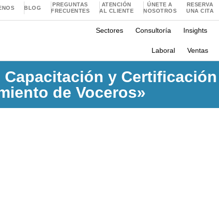
PREGUNTAS
ATENCIÓN
ÚNETE A
RESERVA
ENOS
BLOG
FRECUENTES
AL CLIENTE
NOSOTROS
UNA CITA
Sectores
Consultoría
Insights
Laboral
Ventas
o Capacitación y Certificació
amiento de Voceros»