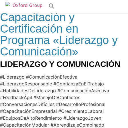
Taller Especializado
Capacitación y
Certificación en
Programa «Liderazgo y
Comunicación»
LIDERAZGO Y COMUNICACIÓN
#Liderazgo #ComunicaciónEfectiva
#LiderazgoResponsable #ConfianzaEnElTrabajo
#HabilidadesDeLiderazgo #ComunicaciónAsértiva
#FeedbackÁgil #ManejoDeConflictos
#ConversacionesDifíciles #DesarrolloProfesional
#CapacitaciónEmpresarial #CrecimientoLaboral
#EquiposDeAltoRendimiento #LiderazgoJoven
#CapacitaciónModular #AprendizajeCombinado